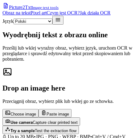
Picture2Txt
Image text tools
Obraz na tekst
Pixel art
Czym jest OCR?
Jak działa OCR
Język
Wyodrębnij tekst z obrazu online
Prześlij lub wklej wyraźny obraz, wybierz język, uruchom OCR w
przeglądarce i sprawdź edytowalny tekst przed skopiowaniem lub
pobraniem.
Drop an image here
Przeciągnij obraz, wybierz plik lub wklej go ze schowka.
Choose image
Paste image
Use camera
Capture clear printed text
Try a sample
Test the extraction flow
Up to 20 MB
•
JPG · PNG · WEBP · BMP
•
Ctrl+V / Cmd+V