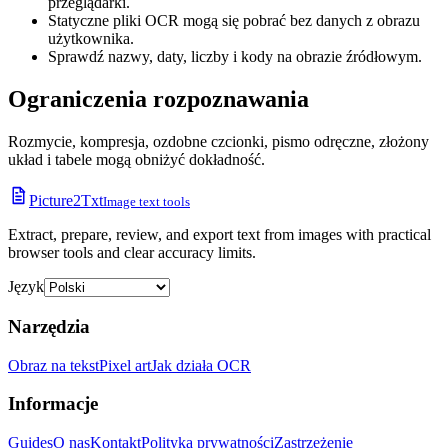
przeglądarki.
Statyczne pliki OCR mogą się pobrać bez danych z obrazu
użytkownika.
Sprawdź nazwy, daty, liczby i kody na obrazie źródłowym.
Ograniczenia rozpoznawania
Rozmycie, kompresja, ozdobne czcionki, pismo odręczne, złożony
układ i tabele mogą obniżyć dokładność.
Picture2Txt
Image text tools
Extract, prepare, review, and export text from images with practical
browser tools and clear accuracy limits.
Język
Narzędzia
Obraz na tekst
Pixel art
Jak działa OCR
Informacje
Guides
O nas
Kontakt
Polityka prywatności
Zastrzeżenie